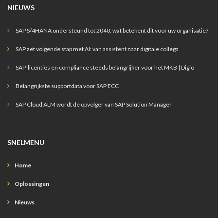
NIEUWS
SAP S/4HANA ondersteund tot 2040: wat betekent dit voor uw organisatie?
SAP zet volgende stap met AI: van assistent naar digitale collega
SAP-licenties en compliance steeds belangrijker voor het MKB | Digio
Belangrijkste supportdata voor SAP ECC
SAP Cloud ALM wordt de opvolger van SAP Solution Manager
SNELMENU
Home
Oplossingen
Nieuws