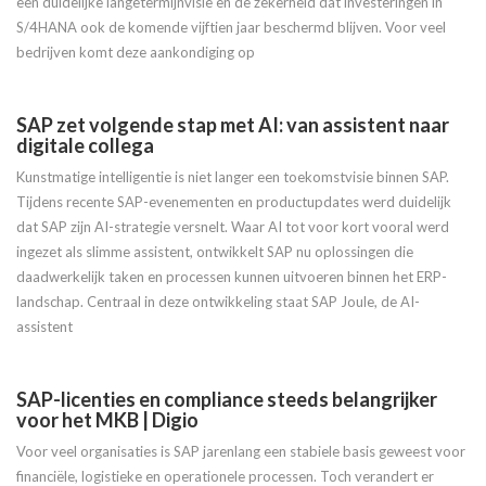
een duidelijke langetermijnvisie en de zekerheid dat investeringen in
S/4HANA ook de komende vijftien jaar beschermd blijven. Voor veel
bedrijven komt deze aankondiging op
SAP zet volgende stap met AI: van assistent naar
digitale collega
Kunstmatige intelligentie is niet langer een toekomstvisie binnen SAP.
Tijdens recente SAP-evenementen en productupdates werd duidelijk
dat SAP zijn AI-strategie versnelt. Waar AI tot voor kort vooral werd
ingezet als slimme assistent, ontwikkelt SAP nu oplossingen die
daadwerkelijk taken en processen kunnen uitvoeren binnen het ERP-
landschap. Centraal in deze ontwikkeling staat SAP Joule, de AI-
assistent
SAP-licenties en compliance steeds belangrijker
voor het MKB | Digio
Voor veel organisaties is SAP jarenlang een stabiele basis geweest voor
financiële, logistieke en operationele processen. Toch verandert er