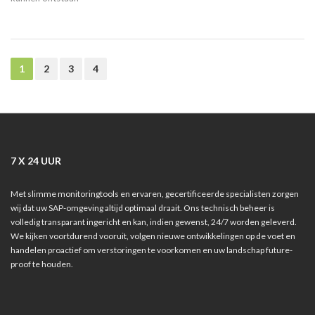
1
2
3
4
7 X 24 UUR
Met slimme monitoringtools en ervaren, gecertificeerde specialisten zorgen
wij dat uw SAP-omgeving altijd optimaal draait. Ons technisch beheer is
volledig transparant ingericht en kan, indien gewenst, 24/7 worden geleverd.
We kijken voortdurend vooruit, volgen nieuwe ontwikkelingen op de voet en
handelen proactief om verstoringen te voorkomen en uw landschap future-
proof te houden.