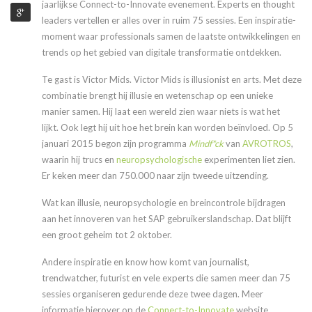
jaarlijkse Connect-to-Innovate evenement. Experts en thought
leaders vertellen er alles over in ruim 75 sessies. Een inspiratie-
moment waar professionals samen de laatste ontwikkelingen en
trends op het gebied van digitale transformatie ontdekken.
Te gast is Victor Mids. Victor Mids is illusionist en arts. Met deze
combinatie brengt hij illusie en wetenschap op een unieke
manier samen. Hij laat een wereld zien waar niets is wat het
lijkt. Ook legt hij uit hoe het brein kan worden beïnvloed. Op 5
januari 2015 begon zijn programma
Mindf*ck
van
AVROTROS
,
waarin hij trucs en
neuropsychologische
experimenten liet zien.
Er keken meer dan 750.000 naar zijn tweede uitzending.
Wat kan illusie, neuropsychologie en breincontrole bijdragen
aan het innoveren van het SAP gebruikerslandschap. Dat blijft
een groot geheim tot 2 oktober.
Andere inspiratie en know how komt van journalist,
trendwatcher, futurist en vele experts die samen meer dan 75
sessies organiseren gedurende deze twee dagen. Meer
informatie hierover op de
Connect-to-Innovate
website