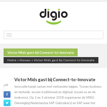
Toggle
navigation
Victor Mids gast bij Connect-to-Innovate
Home
»
Nieuws
»
Victor Mids gast bij Connect-to-Innovate
Victor Mids gast bij Connect-to-Innovate
Innovatie hangt samen met verbanden leggen. Tussen business
en techniek, tussen traditioneel en digitaal, tussen nu en de
toekomst. Op 2 en 3 oktober 2018 organiseren de VNSG
(Vereniging Nederlandse SAP Gebruikers) en SAP weer het