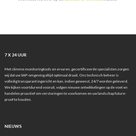
7 X 24 UUR
Met slimme monitoringtools en ervaren, gecertificeerde specialisten zorgen
wij dat uw SAP-omgeving altijd optimaal draait. Ons technisch beheer is
volledig transparant ingericht en kan, indien gewenst, 24/7 worden geleverd.
We kijken voortdurend vooruit, volgen nieuwe ontwikkelingen op de voet en
handelen proactief om verstoringen te voorkomen en uw landschap future-
proof te houden.
NIEUWS