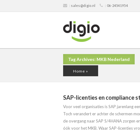
:
sales@digio.nl
:
06-24541954
Tag Archives: MKB Nederland
Home
»
SAP-licenties en compliance s
Voor veel organisaties is SAP jarenlang ee
Toch verandert er achter de schermen m
de overgang naar SAP S/4HANA zorgen erv
óók voor het MKB. Waar SAP-licenties vr