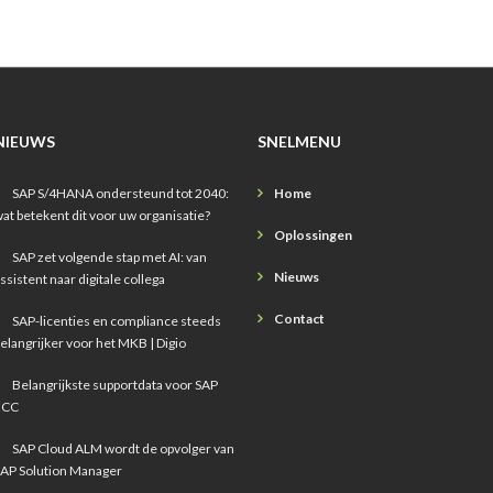
NIEUWS
SNELMENU
SAP S/4HANA ondersteund tot 2040:
Home
at betekent dit voor uw organisatie?
Oplossingen
SAP zet volgende stap met AI: van
Nieuws
ssistent naar digitale collega
Contact
SAP-licenties en compliance steeds
elangrijker voor het MKB | Digio
Belangrijkste supportdata voor SAP
ECC
SAP Cloud ALM wordt de opvolger van
AP Solution Manager