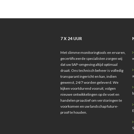
7 X 24 UUR
Met slimme monitoringtools en ervaren,
gecertificeerde specialisten zorgen wij
w
dat uw SAP-omgeving altijd optimaal
draait. Ons technisch beheer is volledig
a
transparant ingericht en kan, indien
gewenst, 24/7 worden geleverd. We
kijken voortdurend vooruit, volgen
b
nieuwe ontwikkelingen op de voet en
handelen proactief om verstoringen te
voorkomen en uw landschap future-
proof te houden.
S