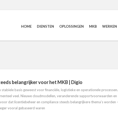
HOME
DIENSTEN
OPLOSSINGEN
MKB
WERKEN B
teeds belangrijker voor het MKB | Digio
n stabiele basis geweest voor financiële, logistieke en operationele processen.
omenteel veel. Nieuwe cloudmodellen, veranderende supportvoorwaarden en
oor dat licentiebeheer en compliance steeds belangrijkere thema’s worden 
oeger vooral gebaseerd waren